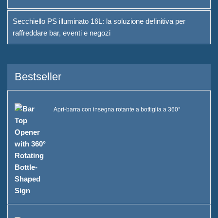
Secchiello PS illuminato 16L: la soluzione definitiva per
Sostenibilità
raffreddare bar, eventi e negozi
La nostra squadra
Catalogo
Bestseller
Caso
Secchio di ghiaccio a LED
Apri-barra con insegna rotante a bottiglia a 360°
Case E
Display in resina a forma X
Case D
Raffreddatore di ghiaccio
rotolante Case C
Secchio di ghiaccio LED Case