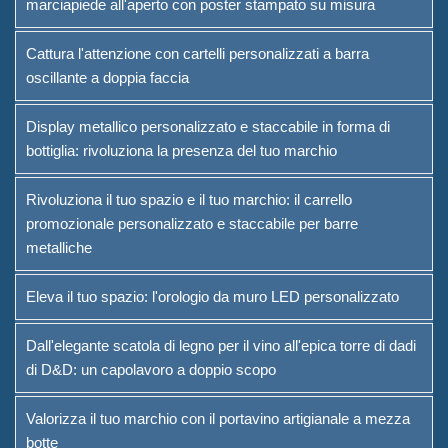
marciapiede all'aperto con poster stampato su misura
Fornitore di soluzioni per il
Cattura l'attenzione con cartelli personalizzati a barra
packaging del vino
oscillante a doppia faccia
Supporto personalizzato per il
Display metallico personalizzato e staccabile in forma di
menù del bar
bottiglia: rivoluziona la presenza del tuo marchio
Secchio di ghiaccio
Rivoluziona il tuo spazio e il tuo marchio: il carrello
Accessori per barra
promozionale personalizzato e staccabile per barre
metalliche
Apribottiglie a tavola
Eleva il tuo spazio: l'orologio da muro LED personalizzato
Informazioni
Dall'elegante scatola di legno per il vino all'epica torre di dadi
Chi siamo
di D&D: un capolavoro a doppio scopo
Servizio
Valorizza il tuo marchio con il portavino artigianale a mezza
botte
Marchi che servivamo