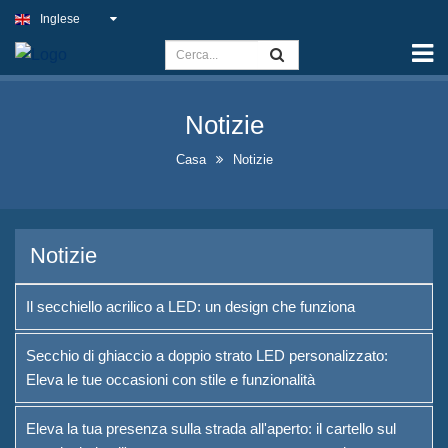
Inglese
Casa
Capacità
Notizie
Cartello di luce sottile
Casa
Notizie
Insegna del pub all'aperto
Insegne aziendali al coperto al
miglior prezzo
Notizie
Soluzioni ottimali per insegne al
neon finte
Il secchiello acrilico a LED: un design che funziona
Progettazione vistosa delle
Secchio di ghiaccio a doppio strato LED personalizzato:
bottiglie di liquore
Eleva le tue occasioni con stile e funzionalità
Cartelli di lavagna a forma di A
Eleva la tua presenza sulla strada all'aperto: il cartello sul
in vendita