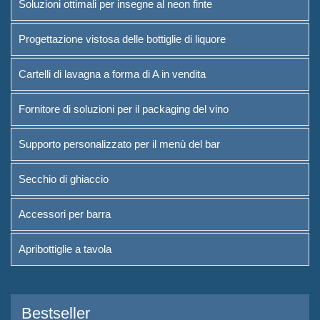
Soluzioni ottimali per insegne al neon finte
Fornitore di soluzioni per il
Progettazione vistosa delle bottiglie di liquore
packaging del vino
Cartelli di lavagna a forma di A in vendita
Supporto personalizzato per il
menù del bar
Fornitore di soluzioni per il packaging del vino
Secchio di ghiaccio
Supporto personalizzato per il menù del bar
Accessori per barra
Secchio di ghiaccio
Apribottiglie a tavola
Accessori per barra
Informazioni
Apribottiglie a tavola
Chi siamo
Servizio
Bestseller
Marchi che servivamo