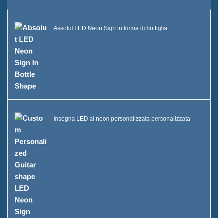
Sostenibilità
Assolut LED Neon Sign in forma di bottiglia
La nostra squadra
Catalogo
Caso
Secchio di ghiaccio a LED
Insegna LED al neon personalizzata personalizzata
Case E
Display in resina a forma X
Case D
Raffreddatore di ghiaccio
rotolante Case C
Secchio di ghiaccio LED Case