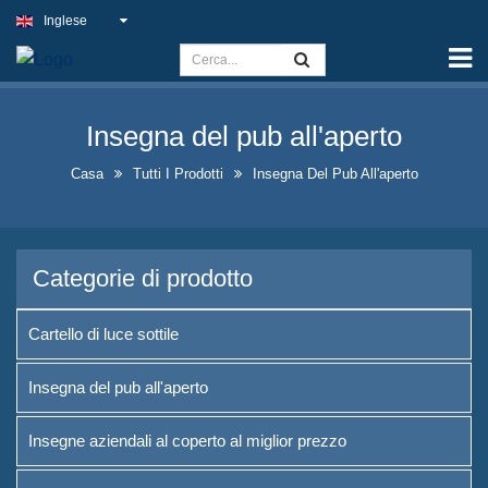
Inglese
Casa
Capacità
Insegna del pub all'aperto
Cartello di luce sottile
Casa
Tutti I Prodotti
Insegna Del Pub All'aperto
Insegna del pub all'aperto
Insegne aziendali al coperto al
miglior prezzo
Categorie di prodotto
Soluzioni ottimali per insegne al
neon finte
Cartello di luce sottile
Progettazione vistosa delle
Insegna del pub all'aperto
bottiglie di liquore
Insegne aziendali al coperto al miglior prezzo
Cartelli di lavagna a forma di A
in vendita