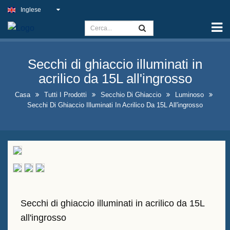
Inglese
Casa
Capacità
Secchi di ghiaccio illuminati in
Cartello di luce sottile
acrilico da 15L all'ingrosso
Insegna del pub all'aperto
Casa
Tutti I Prodotti
Secchio Di Ghiaccio
Luminoso
Secchi Di Ghiaccio Illuminati In Acrilico Da 15L All'ingrosso
Insegne aziendali al coperto al
miglior prezzo
Soluzioni ottimali per insegne al
neon finte
Progettazione vistosa delle
bottiglie di liquore
Secchi di ghiaccio illuminati in acrilico da 15L
Cartelli di lavagna a forma di A
all'ingrosso
in vendita