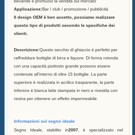
bevande e promuovi la vendita sul mercato
Applicazione:
Bar / club / promozione / pubblicità
Sostenibilità
Il design OEM è ben accetto, possiamo realizzare
questo tipo di prodotti secondo le specifiche dei
La nostra squadra
clienti.
Catalogo
Descrizione:
Questo secchio di ghiaccio è perfetto per
Caso
raffreddare bottiglie di birra e liquore. Di forma rotonda
con una capacità piuttosto grande possono essere
Secchio di ghiaccio a LED
contenute all'interno di oltre 15 bottiglie. La parte
Case E
superiore è realizzata in acrilico trasparente, la parte
Display in resina a forma X
inferiore è bianca latte stampata in nero e rivestita con
Case D
resina per ottenere un effetto impermeabile.
Raffreddatore di ghiaccio
rotolante Case C
Informazioni sul segno ideale
Secchio di ghiaccio LED Case
Segno Ideale, stabilito in
2007
, è specializzato nel