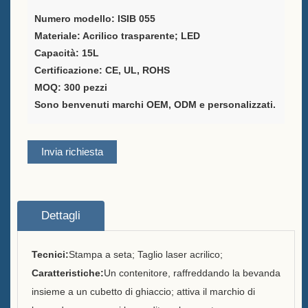
Numero modello: ISIB 055
Fornitore di soluzioni per il
Materiale: Acrilico trasparente; LED
packaging del vino
Capacità: 15L
Certificazione: CE, UL, ROHS
Supporto personalizzato per il
MOQ: 300 pezzi
menù del bar
Sono benvenuti marchi OEM, ODM e personalizzati.
Secchio di ghiaccio
Invia richiesta
Accessori per barra
Apribottiglie a tavola
Informazioni
Dettagli
Chi siamo
Tecnici:
Stampa a seta; Taglio laser acrilico;
Caratteristiche:
Un contenitore, raffreddando la bevanda
Servizio
insieme a un cubetto di ghiaccio; attiva il marchio di
Marchi che servivamo