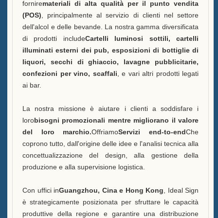
B
fornire
materiali di alta qualità per il punto vendita
(POS)
, principalmente al servizio di clienti nel settore
Vittexa Una Bottiglia di Liquore
dell'alcol e delle bevande. La nostra gamma diversificata
Esposizione
di prodotti include
Cartelli luminosi sottili, cartelli
illuminati esterni dei pub, esposizioni di bottiglie di
Domande frequenti
liquori, secchi di ghiaccio, lavagne pubblicitarie,
confezioni per vino, scaffali
, e vari altri prodotti legati
Notizie
ai bar.
Contattaci
La nostra missione è aiutare i clienti a soddisfare i
loro
bisogni promozionali mentre migliorano il valore
del loro marchio.
Offriamo
Servizi end-to-end
Che
coprono tutto, dall'origine delle idee e l'analisi tecnica alla
concettualizzazione del design, alla gestione della
produzione e alla supervisione logistica.
Con uffici in
Guangzhou, Cina e Hong Kong
, Ideal Sign
è strategicamente posizionata per sfruttare le capacità
produttive della regione e garantire una distribuzione