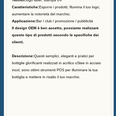
Tecnici:
logo laser, stampa UV
Caratteristiche:
Esporre i prodotti; Illumina il tuo logo;
Sostenibilità
aumentare la notorietà del marchio;
Applicazione:
Bar / club / promozione / pubblicità
La nostra squadra
Il design OEM è ben accetto, possiamo realizzare
Catalogo
questo tipo di prodotti secondo le specifiche dei
clienti.
Caso
Descrizione:
Questi semplici, eleganti e pratici per
Secchio di ghiaccio a LED
bottiglie glorificanti realizzati in acrilico o
Stee in acciaio
Case E
inox
l
, sono ottimi strumenti POS per illuminare la tua
Display in resina a forma X
bottiglia e mettere in risalto il tuo marchio.
Case D
Raffreddatore di ghiaccio
rotolante Case C
Secchio di ghiaccio LED Case