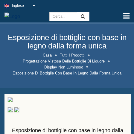
Inglese
Casa
Capacità
Esposizione di bottiglie con base in
Cartello di luce sottile
legno dalla forma unica
Insegna del pub all'aperto
Casa
Tutti I Prodotti
Progettazione Vistosa Delle Bottiglie Di Liquore
Insegne aziendali al coperto al
Display Non Luminoso
miglior prezzo
Esposizione Di Bottiglie Con Base In Legno Dalla Forma Unica
Soluzioni ottimali per insegne al
neon finte
Progettazione vistosa delle
bottiglie di liquore
Cartelli di lavagna a forma di A
Esposizione di bottiglie con base in legno dalla
in vendita