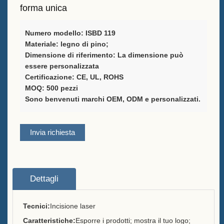
forma unica
Fornitore di soluzioni per il
packaging del vino
Numero modello: ISBD 119
Materiale: legno di pino;
Supporto personalizzato per il
Dimensione di riferimento: La dimensione può
menù del bar
essere personalizzata
Certificazione: CE, UL, ROHS
MOQ: 500 pezzi
Secchio di ghiaccio
Sono benvenuti marchi OEM, ODM e personalizzati.
Accessori per barra
Invia richiesta
Apribottiglie a tavola
Informazioni
Dettagli
Chi siamo
Servizio
Tecnici:
Incisione laser
Caratteristiche:
Esporre i prodotti; mostra il tuo logo;
Marchi che servivamo