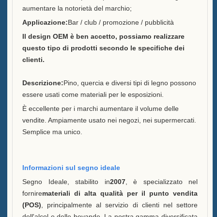
aumentare la notorietà del marchio;
Sostenibilità
Applicazione:
Bar / club / promozione / pubblicità
Il design OEM è ben accetto, possiamo realizzare
La nostra squadra
questo tipo di prodotti secondo le specifiche dei
clienti.
Catalogo
Descrizione:
Pino, quercia e diversi tipi di legno possono
Caso
essere usati come materiali per le esposizioni.
Secchio di ghiaccio a LED
È eccellente per i marchi aumentare il volume delle
Case E
vendite. Ampiamente usato nei negozi, nei supermercati.
Semplice ma unico.
Display in resina a forma X
Case D
Informazioni sul segno ideale
Raffreddatore di ghiaccio
Segno Ideale, stabilito in
2007
, è specializzato nel
rotolante Case C
fornire
materiali di alta qualità per il punto vendita
(POS)
, principalmente al servizio di clienti nel settore
Secchio di ghiaccio LED Case
dell'alcol e delle bevande. La nostra gamma diversificata