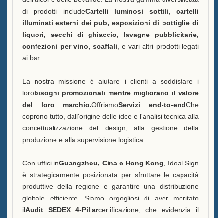
B
di prodotti include
Cartelli luminosi sottili, cartelli
illuminati esterni dei pub, esposizioni di bottiglie di
Vittexa Una Bottiglia di Liquore
liquori, secchi di ghiaccio, lavagne pubblicitarie,
Esposizione
confezioni per vino, scaffali
, e vari altri prodotti legati
ai bar.
Domande frequenti
Notizie
La nostra missione è aiutare i clienti a soddisfare i
loro
bisogni promozionali mentre migliorano il valore
Contattaci
del loro marchio.
Offriamo
Servizi end-to-end
Che
coprono tutto, dall'origine delle idee e l'analisi tecnica alla
concettualizzazione del design, alla gestione della
produzione e alla supervisione logistica.
Con uffici in
Guangzhou, Cina e Hong Kong
, Ideal Sign
è strategicamente posizionata per sfruttare le capacità
produttive della regione e garantire una distribuzione
globale efficiente. Siamo orgogliosi di aver meritato
il
Audit SEDEX 4-Pillar
certificazione, che evidenzia il