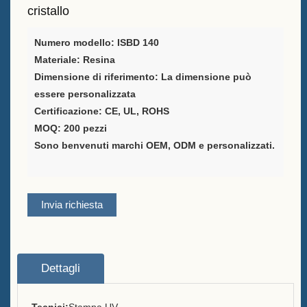
cristallo
Fornitore di soluzioni per il
Numero modello: ISBD 140
packaging del vino
Materiale: Resina
Supporto personalizzato per il
Dimensione di riferimento: La dimensione può
menù del bar
essere personalizzata
Certificazione: CE, UL, ROHS
Secchio di ghiaccio
MOQ: 200 pezzi
Sono benvenuti marchi OEM, ODM e personalizzati.
Accessori per barra
Apribottiglie a tavola
Invia richiesta
Informazioni
Chi siamo
Dettagli
Servizio
Marchi che servivamo