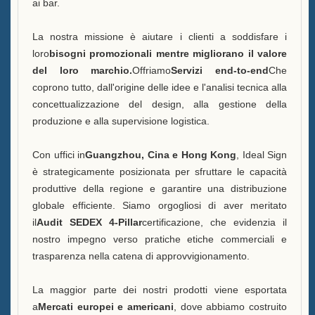
ai bar.
B
Vittexa Una Bottiglia di Liquore
La nostra missione è aiutare i clienti a soddisfare i
Esposizione
loro
bisogni promozionali mentre migliorano il valore
del loro marchio.
Offriamo
Servizi end-to-end
Che
Domande frequenti
coprono tutto, dall'origine delle idee e l'analisi tecnica alla
concettualizzazione del design, alla gestione della
Notizie
produzione e alla supervisione logistica.
Contattaci
Con uffici in
Guangzhou, Cina e Hong Kong
, Ideal Sign
è strategicamente posizionata per sfruttare le capacità
produttive della regione e garantire una distribuzione
globale efficiente. Siamo orgogliosi di aver meritato
il
Audit SEDEX 4-Pillar
certificazione, che evidenzia il
nostro impegno verso pratiche etiche commerciali e
trasparenza nella catena di approvvigionamento.
La maggior parte dei nostri prodotti viene esportata
a
Mercati europei e americani
, dove abbiamo costruito