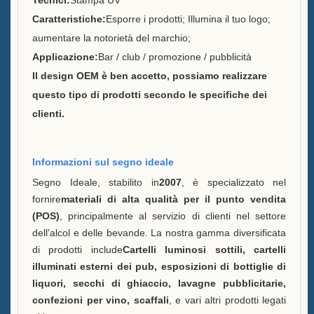
Tecnici:
Stampa UV
Caratteristiche:
Esporre i prodotti; Illumina il tuo logo;
Sostenibilità
aumentare la notorietà del marchio;
Applicazione:
Bar / club / promozione / pubblicità
La nostra squadra
Il design OEM è ben accetto, possiamo realizzare
Catalogo
questo tipo di prodotti secondo le specifiche dei
clienti.
Caso
Secchio di ghiaccio a LED
Informazioni sul segno ideale
Case E
Segno Ideale, stabilito in
2007
, è specializzato nel
fornire
materiali di alta qualità per il punto vendita
Display in resina a forma X
(POS)
, principalmente al servizio di clienti nel settore
Case D
dell'alcol e delle bevande. La nostra gamma diversificata
di prodotti include
Cartelli luminosi sottili, cartelli
Raffreddatore di ghiaccio
illuminati esterni dei pub, esposizioni di bottiglie di
rotolante Case C
liquori, secchi di ghiaccio, lavagne pubblicitarie,
confezioni per vino, scaffali
, e vari altri prodotti legati
Secchio di ghiaccio LED Case